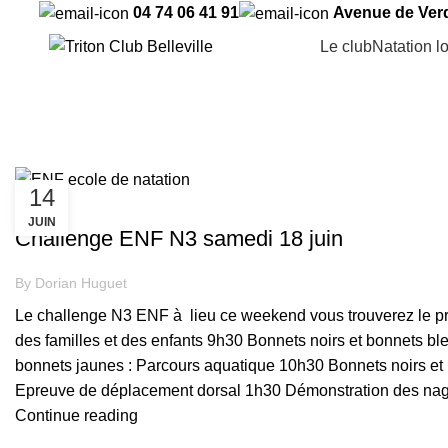
04 74 06 41 91
Avenue de Verd
Le club
Natation l
Tag Archives: Inscription
14
ENF
JUIN
Challenge ENF N3 samedi 18 juin
By
Dorian Huguet
Le challenge N3 ENF à lieu ce weekend vous trouverez le 
des familles et des enfants 9h30 Bonnets noirs et bonnets b
bonnets jaunes : Parcours aquatique 10h30 Bonnets noirs et 
Epreuve de déplacement dorsal 1h30 Démonstration des nag
Continue reading