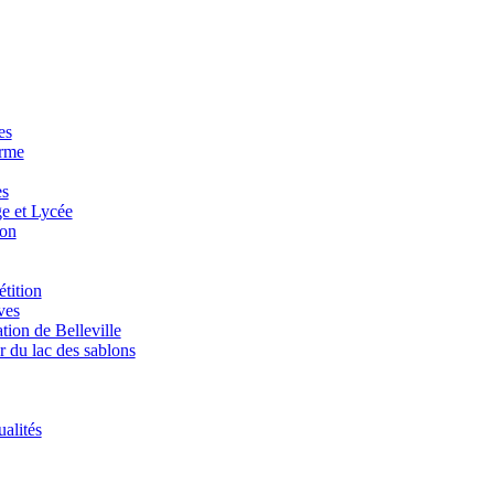
es
orme
es
e et Lycée
ion
tition
ves
tion de Belleville
r du lac des sablons
alités