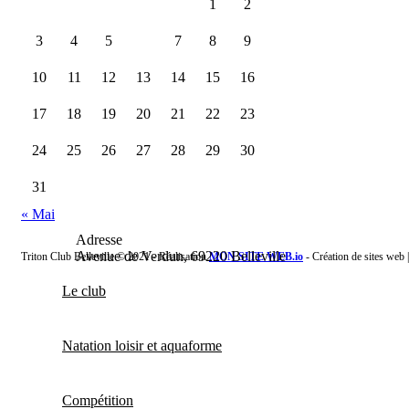
1
2
3
4
5
6
7
8
9
10
11
12
13
14
15
16
17
18
19
20
21
22
23
24
25
26
27
28
29
30
31
« Mai
Adresse
Avenue de Verdun, 69220 Belleville
Triton Club Belleville © 2021 - Réalisation
MON SITE WEB.io
- Création de sites web 
Le club
Natation loisir et aquaforme
Compétition