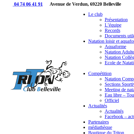
04 74 06 41 91
Avenue de Verdun, 69220 Belleville
Le club
Présentation
L’équipe
Records
Documents util
Natation loisir et aquaf
Aquaforme
Natation Adult
Natation Collèg
Ecole de Natat
Compétition
Natation Compé
Sections Sporti
Meeting de nata
Eau libre – Tou
Officiel
Actualités
Actualités
Facebook – actu
Partenaires
médiathèque
Boutique du Triton