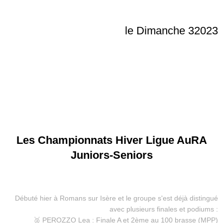
le Dimanche 32023
Les Championnats Hiver Ligue AuRA
Juniors-Seniors
Débuté hier à Romans sur Isère et le groupe s'est déjà distingué
avec plusieurs finales et podiums :
🥈 PEROZZO Lea : Finale A et 2ème au 100 brasse (MPP)