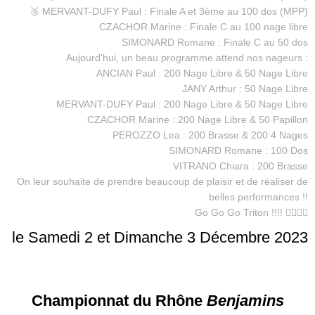
🥉 MERVANT-DUFY Paul : Finale A et 3ème au 100 dos (MPP)
CZACHOR Marine : Finale C au 100 nage libre
SIMONARD Romane : Finale C au 50 dos
Aujourd'hui, un beau programme attend nos nageurs :
ANCIAN Paul : 200 Nage Libre & 50 Nage Libre
JANY Arthur : 50 Nage Libre
MERVANT-DUFY Paul : 200 Nage Libre & 50 Nage Libre
CZACHOR Marine : 200 Nage Libre & 50 Papillon
PEROZZO Lea : 200 Brasse & 200 4 Nages
SIMONARD Romane : 100 Dos
VITRANO Chiara : 200 Brasse
On leur souhaite de prendre beaucoup de plaisir et de réaliser de
belles performances !!
Go Go Go Triton !!!! 🏊‍♂️🏊‍♀️
le Samedi 2 et Dimanche 3 Décembre 2023
Championnat du Rhône
Benjamins