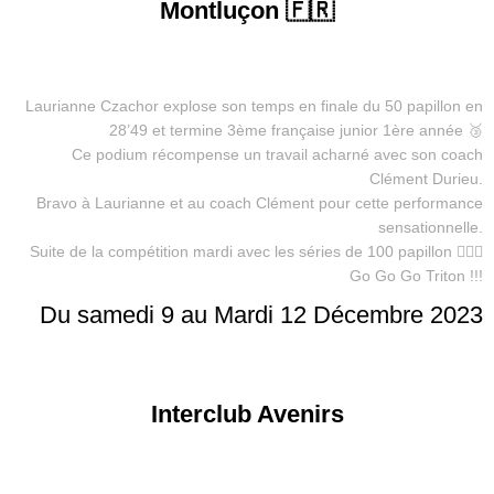
Montluçon 🇫🇷
Laurianne Czachor explose son temps en finale du 50 papillon en
28’49 et termine 3ème française junior 1ère année 🥉
Ce podium récompense un travail acharné avec son coach
Clément Durieu.
Bravo à Laurianne et au coach Clément pour cette performance
sensationnelle.
Suite de la compétition mardi avec les séries de 100 papillon 🏊🏻‍♀️
Go Go Go Triton !!!
Du samedi 9 au Mardi 12 Décembre 2023
Interclub Avenirs