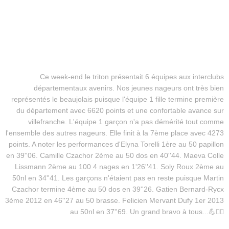
Ce week-end le triton présentait 6 équipes aux interclubs
départementaux avenirs. Nos jeunes nageurs ont très bien
représentés le beaujolais puisque l'équipe 1 fille termine première
du département avec 6620 points et une confortable avance sur
villefranche. L'équipe 1 garçon n'a pas démérité tout comme
l'ensemble des autres nageurs. Elle finit à la 7ème place avec 4273
points. A noter les performances d'Elyna Torelli 1ère au 50 papillon
en 39''06. Camille Czachor 2ème au 50 dos en 40''44. Maeva Colle
Lissmann 2ème au 100 4 nages en 1'26''41. Soly Roux 2ème au
50nl en 34''41. Les garçons n'étaient pas en reste puisque Martin
Czachor termine 4ème au 50 dos en 39''26. Gatien Bernard-Rycx
3ème 2012 en 46''27 au 50 brasse. Felicien Mervant Dufy 1er 2013
au 50nl en 37''69. Un grand bravo à tous...💪🏊‍♂️