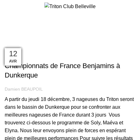
INSCRIPTION
compétition
18
07
06
17
15
16
01
01
12
12
COMPÉTITION
JUIN
DÉC
DÉC
NOV
AVR
OCT
AVR
AVR
SEP
SEP
Championnats de France Benjamins à
Dunkerque
Damien BEAUPOIL
A partir du jeudi 18 décembre, 3 nageuses du Triton seront
dans le bassin de Dunkerque pour se confronter aux
meilleures nageuses de France durant 3 jours Vous
trouverez ci-dessous le programme de Soly, Maéva et
Elyna. Nous leur envoyons plein de forces en espérant
plein de meilleures performances Pour suivre les résultats