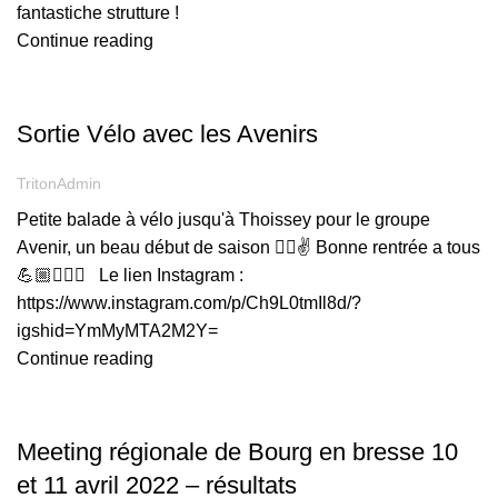
fantastiche strutture !
Continue reading
,
AVENIR
COMPÉTITION
Sortie Vélo avec les Avenirs
TritonAdmin
Petite balade à vélo jusqu'à Thoissey pour le groupe
Avenir, un beau début de saison 🚴‍♀️✌️ Bonne rentrée a tous
💪🏼🏊🏼‍♂️ Le lien Instagram :
https://www.instagram.com/p/Ch9L0tmIl8d/?
igshid=YmMyMTA2M2Y=
Continue reading
,
COMPÉTITION
JEUNES
Meeting régionale de Bourg en bresse 10
et 11 avril 2022 – résultats