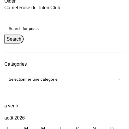
Older
Carnet Rose du Triton Club
Search
Catégories
a venir
août 2026
L
M
M
J
V
S
D