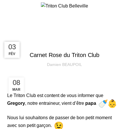
INSCRIPTION
Actualités
INFORMATION
18
07
03
DÉC
DÉC
FÉV
Carnet Rose du Triton Club
Damien BEAUPOIL
08
MAR
Le Triton Club est content de vous informer que
Gregory
, notre entraineur, vient d’être
papa
Nous lui souhaitons de passer de bon petit moment
avec son petit garçon.