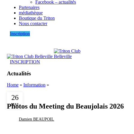
Facebook – actualités
Partenaires
médiathèque
Boutique du Triton
Nous contacter
Inscription
INSCRIPTION
Actualités
Home
»
Information
»
INFORMATION
26
Photos du Meeting du Beaujolais 2026
MAI
Damien BEAUPOIL