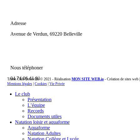
Adresse
Avenue de Verdun, 69220 Belleville
Nous téléphoner
04 74 06 41 91
Triton Club Belleville © 2021 - Réalisation
MON SITE WEB.io
- Création de sites web |
Mentions légales
|
Cookies
|
Vie Privée
Le club
Présentation
L’équipe
Records
Documents utiles
Natation loisir et aquaforme
Aquaforme
Natation Adultes
Natation Collège et Lycée